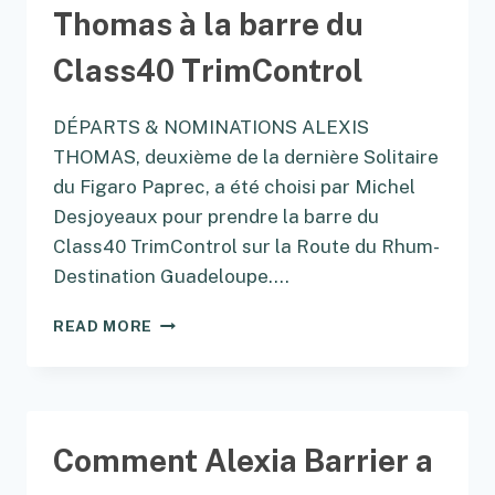
Thomas à la barre du
Class40 TrimControl
DÉPARTS & NOMINATIONS ALEXIS
THOMAS, deuxième de la dernière Solitaire
du Figaro Paprec, a été choisi par Michel
Desjoyeaux pour prendre la barre du
Class40 TrimControl sur la Route du Rhum-
Destination Guadeloupe.…
LE
READ MORE
MERCATO
:
ALEXIS
THOMAS
À
Comment Alexia Barrier a
LA
BARRE