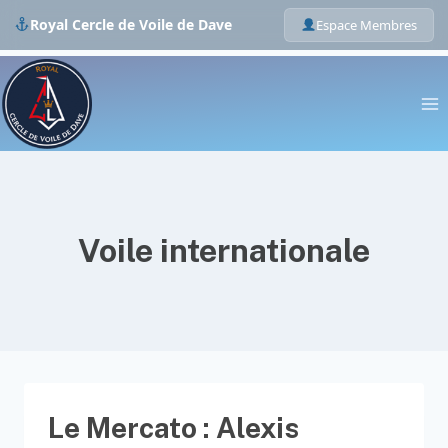
Royal Cercle de Voile de Dave
Espace Membres
Skip
to
content
Voile internationale
Le Mercato : Alexis