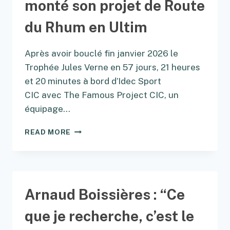
monté son projet de Route
DU
CLASS40
du Rhum en Ultim
TRIMCONTROL
Après avoir bouclé fin janvier 2026 le
Trophée Jules Verne en 57 jours, 21 heures
et 20 minutes à bord d’Idec Sport
CIC avec The Famous Project CIC, un
équipage…
COMMENT
READ MORE
ALEXIA
BARRIER
A
MONTÉ
SON
Arnaud Boissières : “Ce
PROJET
DE
que je recherche, c’est le
ROUTE
DU