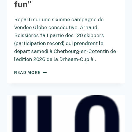
fun”
RHUM
EN
ULTIM
Reparti sur une sixième campagne de
Vendée Globe consécutive, Arnaud
Boissières fait partie des 120 skippers
(participation record) qui prendront le
départ samedi à Cherbourg-en-Cotentin de
l’édition 2026 de la Drheam-Cup à…
ARNAUD
READ MORE
BOISSIÈRES
:
“CE
QUE
JE
RECHERCHE,
C’EST
LE
FUN”