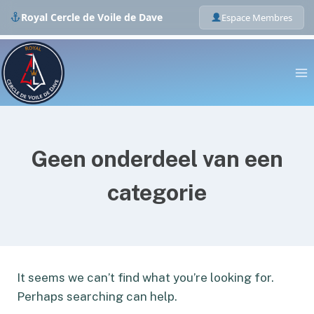
Royal Cercle de Voile de Dave
Espace Membres
Skip
to
content
Geen onderdeel van een
categorie
It seems we can’t find what you’re looking for.
Perhaps searching can help.