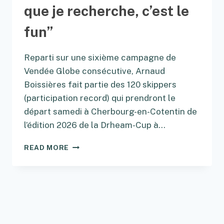
que je recherche, c’est le
fun”
Reparti sur une sixième campagne de
Vendée Globe consécutive, Arnaud
Boissières fait partie des 120 skippers
(participation record) qui prendront le
départ samedi à Cherbourg-en-Cotentin de
l’édition 2026 de la Drheam-Cup à…
ARNAUD
READ MORE
BOISSIÈRES
:
“CE
QUE
JE
RECHERCHE,
C’EST